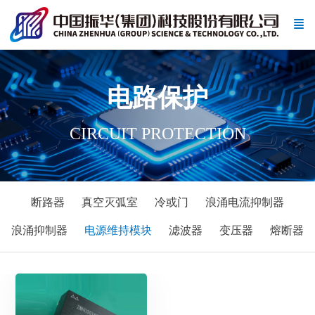
电路保护
CIRCUIT PROTECTION
断路器
真空灭弧室
冷或门
浪涌电流抑制器
浪涌抑制器
电源维持模块
滤波器
变压器
熔断器